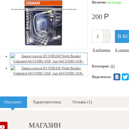
Наличие:
на складе
Р
200
В избранное
К сравне
Категория:
H3
Поделиться:
Описание
Характеристики
Отзывы
(
1
)
ампа галоген H3 OSRAM Night Breaker Unlimited 64151NBU-01B
МАГАЗИН