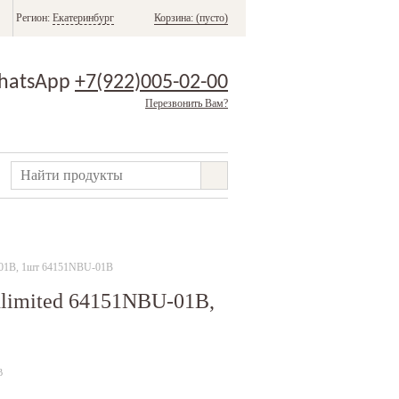
Регион:
Екатеринбург
Корзина:
(пусто)
hatsApp
+7(922)005-02-00
Перезвонить Вам?
-01B, 1шт 64151NBU-01B
limited 64151NBU-01B,
B