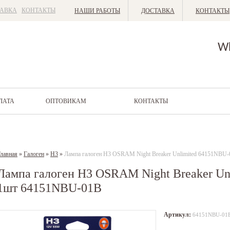
ТАВКА
КОНТАКТЫ
НАШИ РАБОТЫ
ДОСТАВКА
КОНТАКТЫ
W
ЛАТА
ОПТОВИКАМ
КОНТАКТЫ
лавная
»
Галоген
»
H3
»
Лампа галоген H3 OSRAM Night Breaker Unlimited 64151NBU
Лампа галоген H3 OSRAM Night Breaker Un
1шт 64151NBU-01B
Артикул:
64151NBU-01