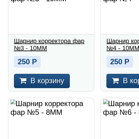
Шарнир корректора фар
Шарнир ко
№3 - 10MM
№4 - 10M
250
Р
250
Р
В корзину
В ко