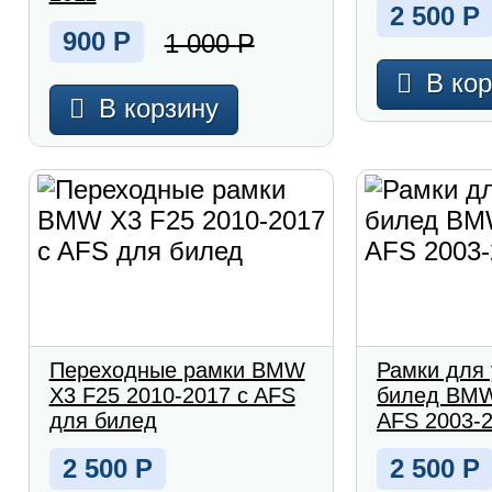
2 500
Р
900
Р
1 000
Р
В ко
В корзину
Переходные рамки BMW
Рамки для 
X3 F25 2010-2017 c AFS
билед BMW
для билед
AFS 2003-
2 500
Р
2 500
Р