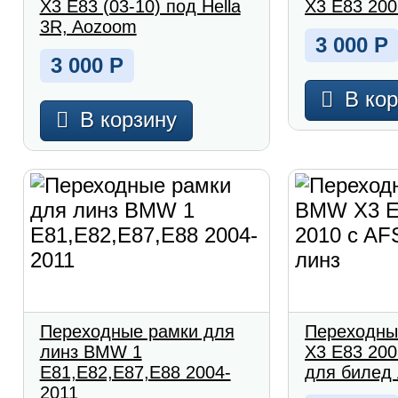
X3 E83 (03-10) под Hella
X3 E83 200
3R, Aozoom
3 000
Р
3 000
Р
В ко
В корзину
Переходные рамки для
Переходны
линз BMW 1
X3 E83 200
E81,E82,E87,E88 2004-
для билед
2011