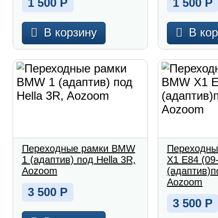
1 500
Р
1 500
Р
В корзину
В ко
Переходные рамки BMW
Переходны
1 (адаптив) под Hella 3R,
X1 E84 (09
Aozoom
(адаптив)п
Aozoom
3 500
Р
3 500
Р