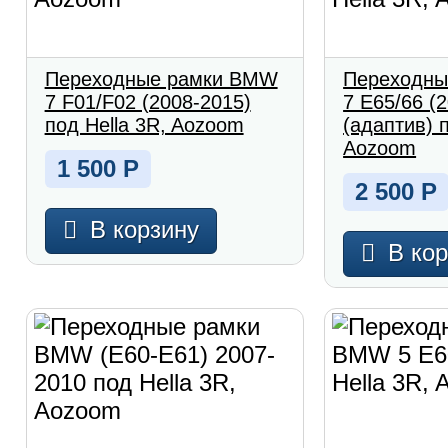
Переходные рамки BMW
Переходны
7 F01/F02 (2008-2015)
7 E65/66 (
под Hella 3R, Aozoom
(адаптив) п
Aozoom
1 500
Р
2 500
Р
В корзину
В ко